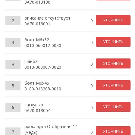
0A70-013100
описание отсутствует
УТОЧНИТЬ
2
0
0A70-013001
болт М6х32
УТОЧНИТЬ
3
0
0010-060012-0030
шайба
УТОЧНИТЬ
4
0
0010-060007-0020
болт М6х45
УТОЧНИТЬ
5
0
0180-013208-0010
заглушка
УТОЧНИТЬ
6
0
0A70-013004
прокладка О-образная 14
УТОЧНИТЬ
7
(медь)
0