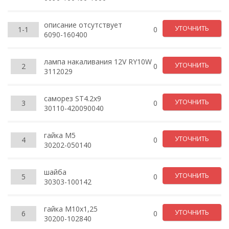
описание отсутствует
УТОЧНИТЬ
1-1
0
6090-160400
лампа накаливания 12V RY10W
УТОЧНИТЬ
2
0
3112029
саморез ST4.2x9
УТОЧНИТЬ
3
0
30110-420090040
гайка М5
УТОЧНИТЬ
4
0
30202-050140
шайба
УТОЧНИТЬ
5
0
30303-100142
гайка М10х1,25
УТОЧНИТЬ
6
0
30200-102840