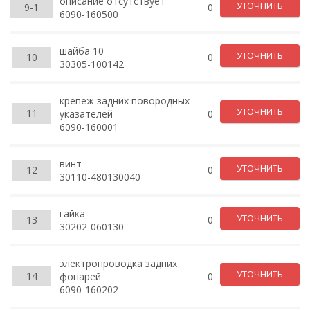
описание отсутствует
УТОЧНИТЬ
9-1
0
6090-160500
шайба 10
УТОЧНИТЬ
10
0
30305-100142
крепеж задних повородных
УТОЧНИТЬ
11
указателей
0
6090-160001
винт
УТОЧНИТЬ
12
0
30110-480130040
гайка
УТОЧНИТЬ
13
0
30202-060130
электропроводка задних
УТОЧНИТЬ
14
фонарей
0
6090-160202