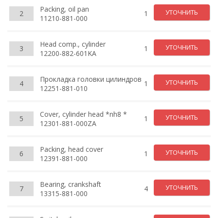
Packing, oil pan
УТОЧНИТЬ
2
1
11210-881-000
Head comp., cylinder
УТОЧНИТЬ
3
1
12200-882-601KA
Прокладка головки цилиндров
УТОЧНИТЬ
4
1
12251-881-010
Cover, cylinder head *nh8 *
УТОЧНИТЬ
5
1
12301-881-000ZA
Packing, head cover
УТОЧНИТЬ
6
1
12391-881-000
Bearing, crankshaft
УТОЧНИТЬ
7
4
13315-881-000