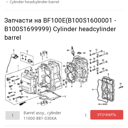
Cylinder headcylinder barrel
Запчасти на BF100E(B100S1600001 -
B100S1699999) Cylinder headcylinder
barrel
Barrel assy., cylinder
УТОЧНИТЬ
1
1
11000-881-030KA