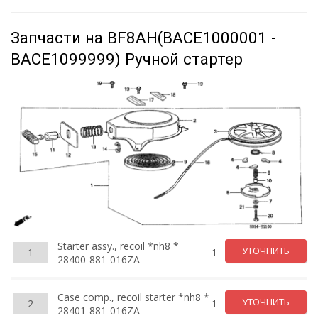
Запчасти на BF8AH(BACE1000001 -
BACE1099999) Ручной стартер
Starter assy., recoil *nh8 *
УТОЧНИТЬ
1
1
28400-881-016ZA
Case comp., recoil starter *nh8 *
УТОЧНИТЬ
2
1
28401-881-016ZA