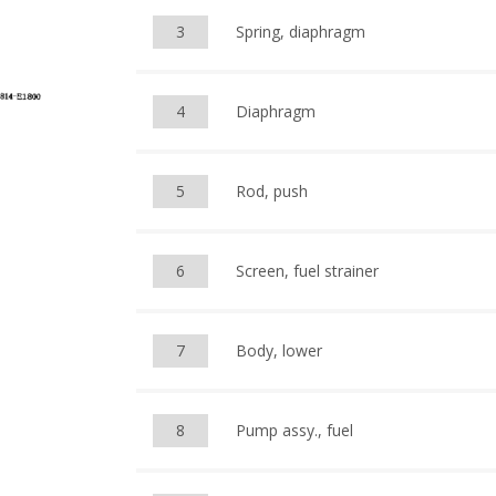
3
Spring, diaphragm
4
Diaphragm
5
Rod, push
6
Screen, fuel strainer
7
Body, lower
8
Pump assy., fuel