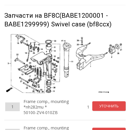
Запчасти на BF8C(BABE1200001 -
BABE1299999) Swivel case (bf8ccx)
Frame comp., mounting
УТОЧНИТЬ
1
*nh282mu *
1
50100-ZV4-010ZB
Frame comp., mounting