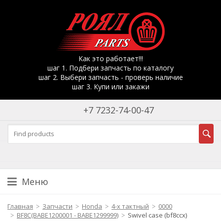
Как это работает!!!
шаг 1. Подбери запчасть по каталогу
шаг 2. Выбери запчасть - проверь наличие
шаг 3. Купи или закажи
+7 7232-74-00-47
Меню
Главная
Запчасти
Honda
4-х тактный
0000
BF8C(BABE1200001 - BABE1299999)
Swivel case (bf8ccx)