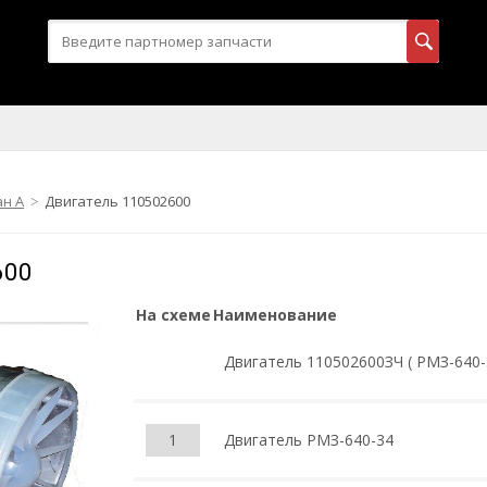
ан А
Двигатель 110502600
600
На схеме
Наименование
Двигатель 110502600ЗЧ ( РМЗ-640-
1
Двигатель РМЗ-640-34