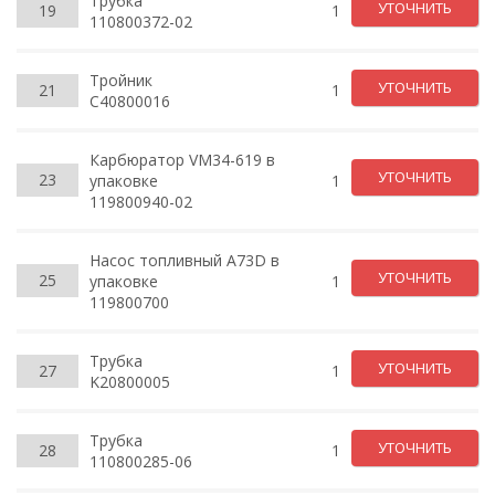
Трубка
УТОЧНИТЬ
19
1
110800372-02
Тройник
УТОЧНИТЬ
21
1
C40800016
Карбюратор VM34-619 в
УТОЧНИТЬ
23
упаковке
1
119800940-02
Насос топливный А73D в
УТОЧНИТЬ
25
упаковке
1
119800700
Трубка
УТОЧНИТЬ
27
1
K20800005
Трубка
УТОЧНИТЬ
28
1
110800285-06