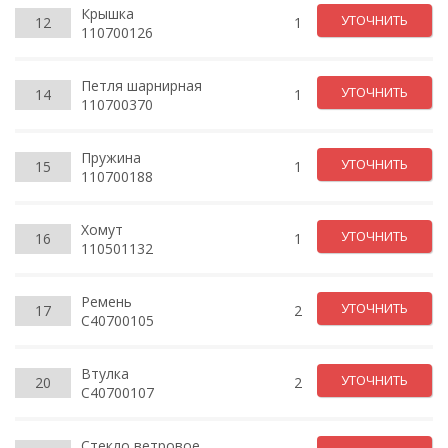
Крышка
УТОЧНИТЬ
12
1
110700126
Петля шарнирная
УТОЧНИТЬ
14
1
110700370
Пружина
УТОЧНИТЬ
15
1
110700188
Хомут
УТОЧНИТЬ
16
1
110501132
Ремень
УТОЧНИТЬ
17
2
C40700105
Втулка
УТОЧНИТЬ
20
2
C40700107
Стекло ветровое