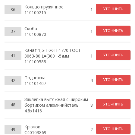
Кольцо пружинное
УТОЧНИТЬ
36
1
110100215
Скоба
УТОЧНИТЬ
37
1
110100870
Канат 1,5-Г-Ж-Н-1770 ГОСТ
УТОЧНИТЬ
41
3063-80 L=(300+-5)мм
1
110100588
Подножка
УТОЧНИТЬ
42
4
110101407
Заклепка вытяжная с широким
УТОЧНИТЬ
48
бортиком алюминийсталь
8
4.8х1416
Крючок
УТОЧНИТЬ
49
2
C40103869