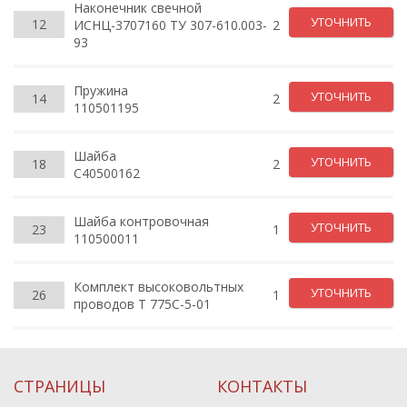
Наконечник свечной
УТОЧНИТЬ
12
ИСHЦ-3707160 ТУ 307-610.003-
2
93
Пружина
УТОЧНИТЬ
14
2
110501195
Шайба
УТОЧНИТЬ
18
2
C40500162
Шайба контровочная
УТОЧНИТЬ
23
1
110500011
Комплект высоковольтных
УТОЧНИТЬ
26
1
проводов T 775C-5-01
СТРАНИЦЫ
КОНТАКТЫ