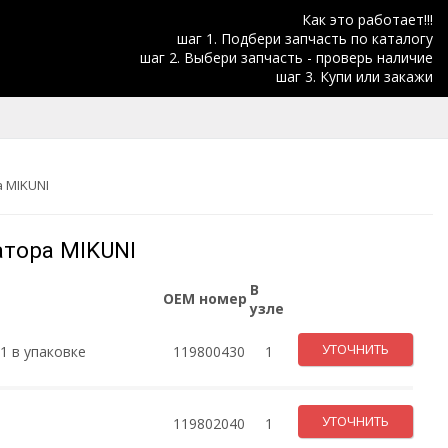
Как это работает!!!
шаг 1. Подбери запчасть по каталогу
шаг 2. Выбери запчасть - проверь наличие
шаг 3. Купи или закажи
 MIKUNI
атора MIKUNI
В
OEM номер
узле
УТОЧНИТЬ
1 в упаковке
119800430
1
УТОЧНИТЬ
119802040
1