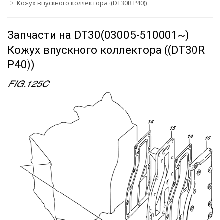
Кожух впускного коллектора ((DT30R P40))
Запчасти на DT30(03005-510001~)
Кожух впускного коллектора ((DT30R
P40))