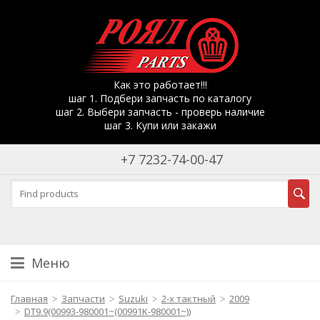
Как это работает!!!
шаг 1. Подбери запчасть по каталогу
шаг 2. Выбери запчасть - проверь наличие
шаг 3. Купи или закажи
+7 7232-74-00-47
Меню
Главная
Запчасти
Suzuki
2-х тактный
2009
DT9.9(00993-980001~(00991K-980001~))