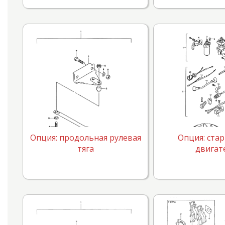
Опция: продольная рулевая
Опция: ста
тяга
двигат