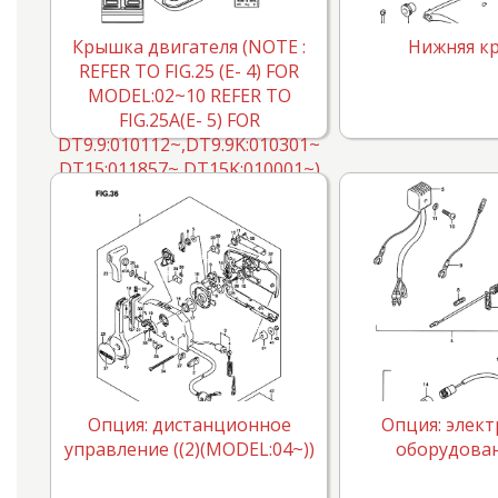
Крышка двигателя (NOTE :
Нижняя к
REFER TO FIG.25 (E- 4) FOR
MODEL:02~10 REFER TO
FIG.25A(E- 5) FOR
DT9.9:010112~,DT9.9K:010301~
DT15:011857~,DT15K:010001~)
Опция: дистанционное
Опция: элект
управление ((2)(MODEL:04~))
оборудовани