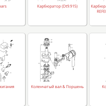
bars
Карбюратор (Dt9.915)
Карбюра
REFER
жигания
Коленчатый вал & Поршень
К