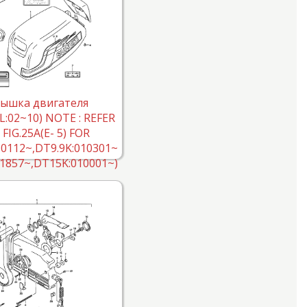
ышка двигателя
:02~10) NOTE : REFER
 FIG.25A(E- 5) FOR
10112~,DT9.9K:010301~
1857~,DT15K:010001~)