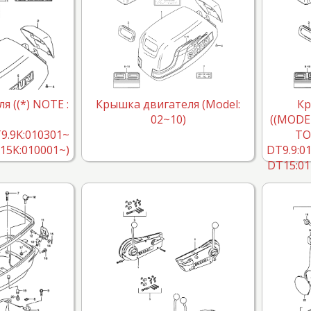
 ((*) NOTE :
Крышка двигателя (Model:
Кр
02~10)
((MODEL
9.9K:010301~
TO
15K:010001~)
DT9.9:0
DT15:01