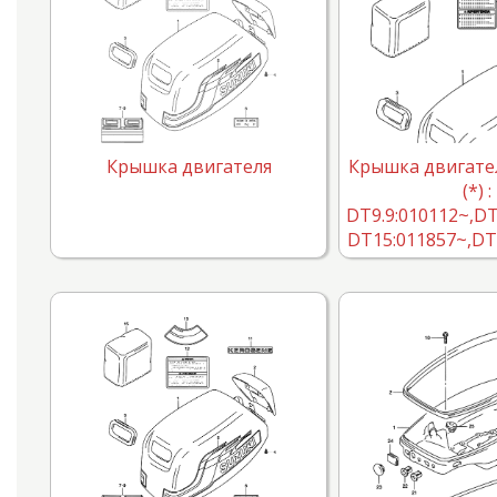
Крышка двигателя
Крышка двигателя
(*) :
DT9.9:010112~,DT
DT15:011857~,DT