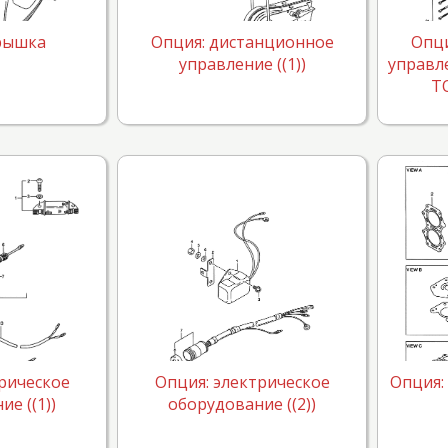
рышка
Опция: дистанционное
Опци
управление ((1))
управле
TO
рическое
Опция: электрическое
Опция:
е ((1))
оборудование ((2))