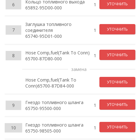
Кольцо топливного выхода
УТОЧНИТЬ
6
1
65892-95D00-000
Заглушка топливного
УТОЧНИТЬ
7
соединителя
1
65740-95D01-000
Hose Comp,fuel(Tank To Conn)
УТОЧНИТЬ
8
1
65700-87D80-000
замена
Hose Comp,fuel(Tank To
УТОЧНИТЬ
Conn)65700-87D84-000
Гнездо топливного шланга
УТОЧНИТЬ
9
1
65750-95500-000
Гнездо топливного шланга
УТОЧНИТЬ
10
1
65750-98505-000