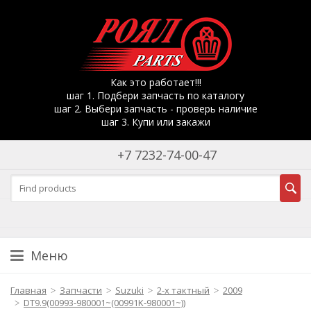
Как это работает!!!
шаг 1. Подбери запчасть по каталогу
шаг 2. Выбери запчасть - проверь наличие
шаг 3. Купи или закажи
+7 7232-74-00-47
Меню
Главная
Запчасти
Suzuki
2-х тактный
2009
DT9.9(00993-980001~(00991K-980001~))